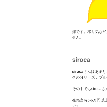
嫁です。移り気な私
せん。
siroca
siroca
さんはあまり
その分
リーズナブル
その中でもsiroca
発売当時5-6万円
です。