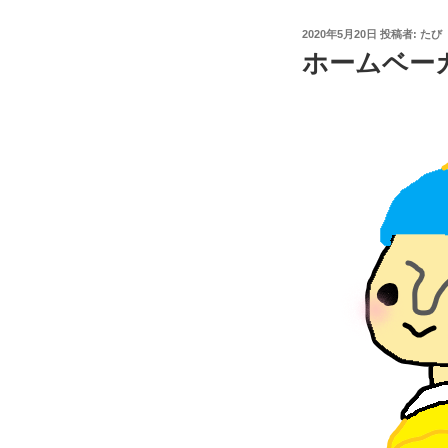
投
2020年5月20日
投稿者:
たび
稿
ホームベーカ
日: