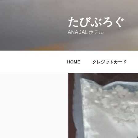
コ
ン
テ
たびぶろぐ
ン
ANA JAL ホテル
ツ
へ
ス
キ
HOME
クレジットカード
ッ
プ