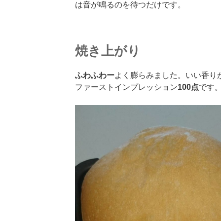
は音が鳴るのを待つだけです。
焼き上がり
ふわふわー
よく膨らみました。いい香り
ファーストインプレッション
100点
です