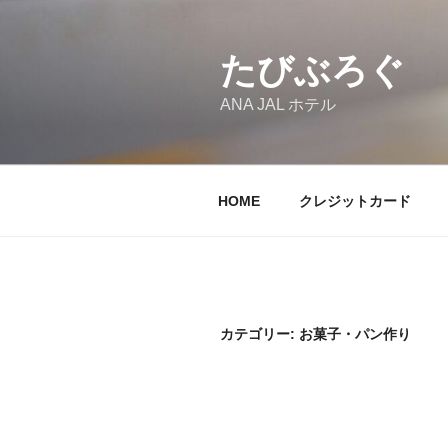
コ
ン
テ
たびぶろぐ
ン
ANA JAL ホテル
ツ
へ
ス
キ
HOME
クレジットカード
ッ
プ
カテゴリー:
お菓子・パン作り