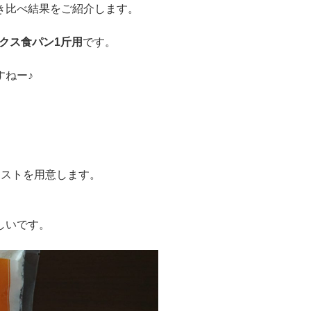
き比べ結果をご紹介します。
クス食パン1斤用
です。
すねー♪
ーストを用意します。
しいです。