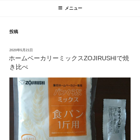
メニュー
投稿
投
2020年5月21日
稿
ホームベーカリーミックスZOJIRUSHIで焼
日:
き比べ