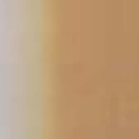
コ
ン
テ
ン
ツ
へ
ス
キ
ッ
プ