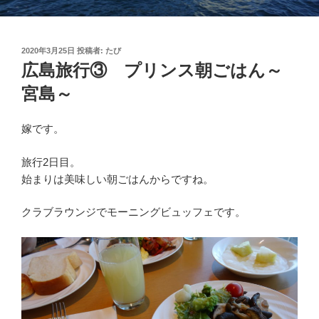
投
2020年3月25日
投稿者:
たび
稿
広島旅行③ プリンス朝ごはん～
日:
宮島～
嫁です。
旅行2日目。
始まりは美味しい朝ごはんからですね。
クラブラウンジでモーニングビュッフェです。