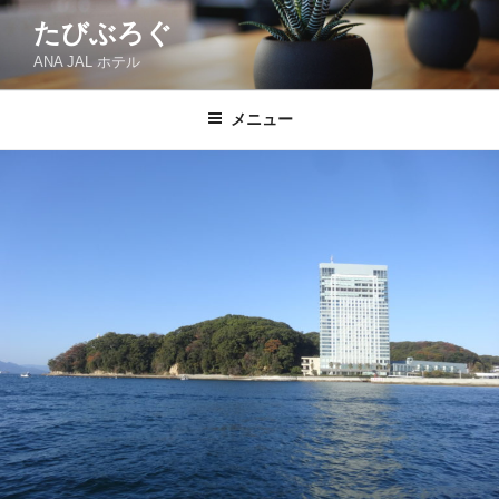
コ
たびぶろぐ
ン
ANA JAL ホテル
テ
ン
ツ
メニュー
へ
ス
キ
ッ
プ