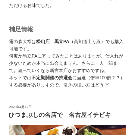
ただけるお味でした。
補足情報
霧の森大福は
松山店
、
馬立PA
（高知道上り線）でも購入
可能です。
何度か馬立PAに寄ってみたことはありますが、仕入れが
少ないためか本当に出会えません。さらに一人一箱ま
で。狙っていくなら新宮本店がおすすめですね。
ネットでは
不定期開催の抽選会
に当選（倍率100倍？？）
する必要がありますので、引きの強い方はどうぞ。
投
2020年4月12日
稿
ひつまぶしの名店で 名古屋イチビキ
日: