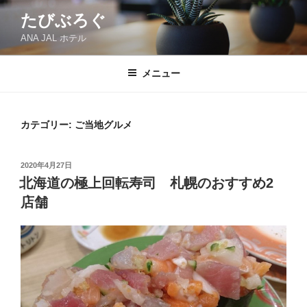
コ
たびぶろぐ
ン
ANA JAL ホテル
テ
ン
ツ
メニュー
へ
ス
キ
カテゴリー:
ご当地グルメ
ッ
プ
投
2020年4月27日
稿
北海道の極上回転寿司 札幌のおすすめ2
日:
店舗