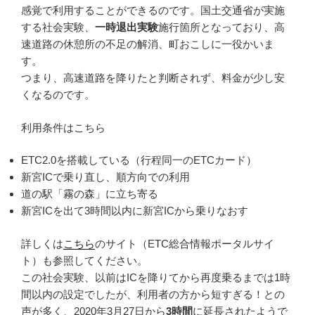
感覚で利用することができるのです。国土交通省が実施
する社会実験、
一時退出実験
施行箇所
となっており、高
速道路の休憩所の不足の解消、町おこしに一役かいま
す。
つまり、
高速道路を降りたと判断されず、料金が少し安
くなる
のです。
利用条件はこちら
ETC2.0を搭載している（行程同一のETCカード）
新宮ICで乗り直し、順方向での利用
道の駅「霧の森」に立ち寄る
新宮ICを出て3時間以内に新宮ICから乗りなおす
詳しくは
こちら
のサイト（ETC総合情報ポータルサイ
ト）も参照してください。
この社会実験、以前はICを降りてから再度乗るまでは1時
間以内の設定でしたが、利用者の方から短すぎる！との
声が多く、2020年3月27日から
3時間
に延長されたようで