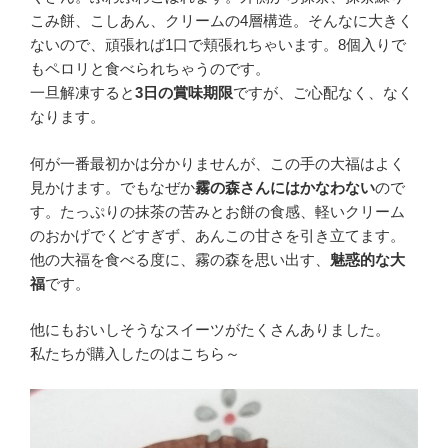
こみ餅、こしあん、クリームの4層構造
。そんなに大きく
ないので、頑張れば1口で頬張れちゃいます。8個入りで
もペロリと食べられちゃうのです。
一旦解凍すると
3日の賞味期限
ですが、ご心配なく、なく
なります。
何が一番最初かは分かりませんが、この手の大福はよく
見かけます。でもなぜか
霧の森さんにはかなわない
ので
す。たっぷりの抹茶の苦みとお餅の食感、軽いクリーム
のおかげでくどすぎず、あんこの甘さを引き立てます。
他の大福を食べる度に、霧の森を思い出す、
魅惑的な大
福
です。
他にもおいしそうなスイーツがたくさんありました。
私たちが購入したのはこちら～