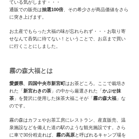
ている気がします・・・
通販での販売は
抽選100倍
、その希少さが商品価値をさら
に突き上げます。
お土産でもらった大福の味が忘れられず・・・お取り寄
せなんて呑気に待てない！ということで、お店まで買い
に行くことにしました。
霧の森大福とは
愛媛県
、
四国中央市新宮町
はお茶どころ。ここで栽培さ
れた「
新宮わきの茶
」の中から厳選された「
かぶせ抹
茶
」を贅沢に使用した抹茶大福こそが「
霧の森大福
」な
のです。
霧の森はカフェやお茶工房にレストラン、産直販売、温
泉施設などを備えた道の駅のような観光施設です。さら
に車で30分程走れば、
霧の高原
と呼ばれるキャンプ場を