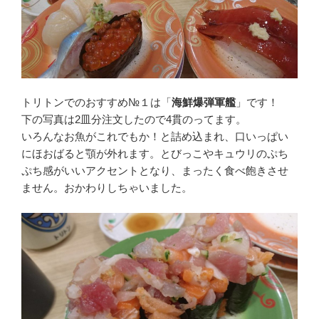
トリトンでのおすすめ№１は「
海鮮爆弾軍艦
」です！
下の写真は2皿分注文したので4貫のってます。
いろんなお魚がこれでもか！と詰め込まれ、口いっぱい
にほおばると顎が外れます。とびっこやキュウリのぷち
ぷち感がいいアクセントとなり、まったく食べ飽きさせ
ません。おかわりしちゃいました。