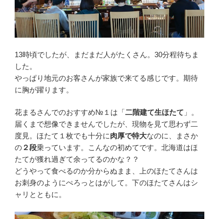
13時頃でしたが、まだまだ人がたくさん。30分程待ちま
した。
やっぱり地元のお客さんが家族で来てる感じです。期待
に胸が躍ります。
花まるさんでのおすすめ№１は「
二階建て生ほたて
」。
届くまで想像できませんでしたが、現物を見て思わず二
度見。ほたて１枚でも十分に
肉厚で特大
なのに、まさか
の
２段
乗っています。こんなの初めてです。北海道はほ
たてが獲れ過ぎて余ってるのかな？？
どうやって食べるのか分からぬまま、上のほたてさんは
お刺身のようにぺろっとはがして。下のほたてさんはシ
ャリとともに。