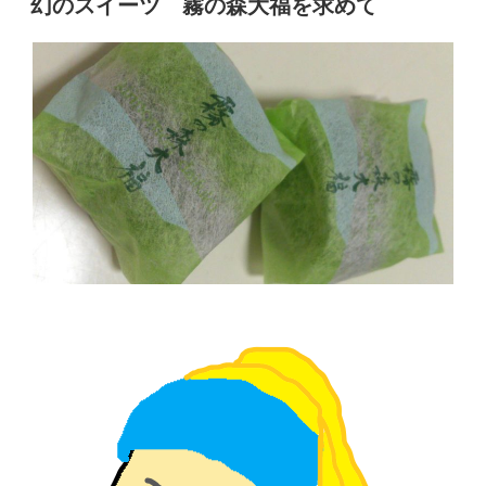
幻のスイーツ 霧の森大福を求めて
日: