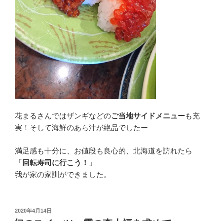
花まるさんではザンギなどの
ご当地サイドメニュー
も充
実！そして海鮮のあら汁が絶品でしたー
満足感も十分に、お値段も良心的、北海道を訪れたら
「
回転寿司に行こう！
」
我が家の家訓ができました。
投
2020年4月14日
稿